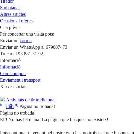
Tirador
Sarbatanas
Altres articles
Ocasions i ofertes
Cita prèvia
Per concertar una visita pots:
Enviar un
correu
Enviar un WhatsApp al 679007473
Trucar al 93 881 31 92.
Informació
Informació
Com comprar
Enviament i transport
Xarxes socials
Activitats de tir tradicional
Inici
> Pàgina no trobada!
Pàgina no trobada!
EP! No has fet diana! La pàgina que busques no existeix!
Pots continuar navegant pel nostre web i, si no trobes el que busques, p