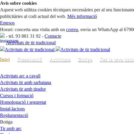
Avís sobre cookies
Aquest web utilitza cookies tècniques necessàries per al seu funcioname
publicitàries al codi actual del web.
Més informació
Entesos
Horari: concerta una visita amb un
correu
, envia un WhatsApp al 67900
-
tel. 93 881 31 92
-
Contacte
Activitats de tir tradicional
Inici
Presentació
Activitats
Botiga
Fes la teva co
Activitats arc a cavall
Activitats tir amb sarbatana
Activitats tir amb tirador
Cursos i formació
Homologació i seguretat
Instal-lacions
Reglamentació
Botiga
Tir amb arc