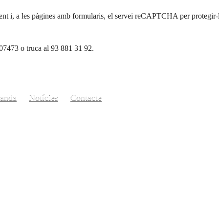
nt i, a les pàgines amb formularis, el servei reCAPTCHA per protegir-lo
7473 o truca al 93 881 31 92.
manda
Notícies
Contacte