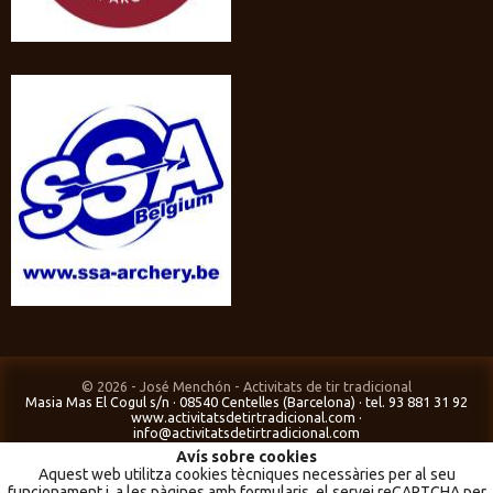
© 2026 - José Menchón - Activitats de tir tradicional
Masia Mas El Cogul s/n · 08540 Centelles (Barcelona) · tel. 93 881 31 92
www.activitatsdetirtradicional.com
·
info@activitatsdetirtradicional.com
Avís sobre cookies
Aquest web utilitza cookies tècniques necessàries per al seu
Inici
-
Presentació
-
Botiga
-
Novetats
-
Fes la teva comanda
-
funcionament i, a les pàgines amb formularis, el servei reCAPTCHA per
Informació
-
Notícies
-
Contacte