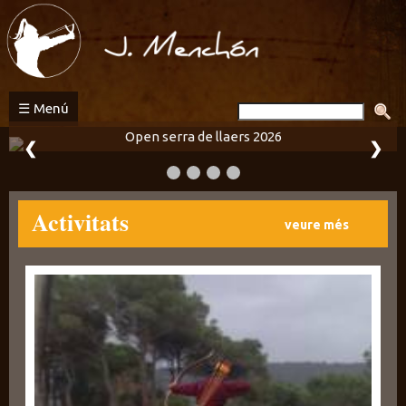
Activitats
de
tir
tradicional
☰ Menú
Open serra de llaers 2026
❮
❯
Activitats
veure més