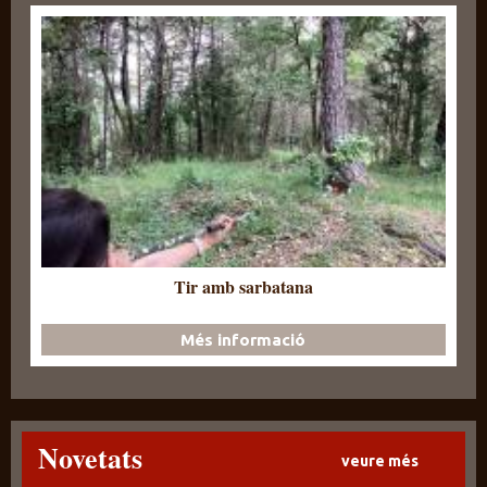
Tir amb sarbatana
Més informació
Novetats
veure més