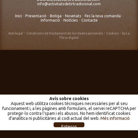
info@activitatsdetirtradicional.com
Inici
-
Presentació
-
Botiga
-
Novetats
-
Fes la teva comanda
-
Informació
-
Notícies
-
Contacte
-
-
-
Avís legal
Condicions de tractament de les dades personals
Cookies
by La
Fleca digital
Avís sobre cookies
Aquest web utilitza cookies tècniques necessàries per al seu
funcionament i, a les pàgines amb formularis, el servei reCAPTCHA per
protegir-lo contra l'spam i els abusos. No hem identificat cookies
d'analítica ni publicitàries al codi actual del web.
Més informació
Entesos