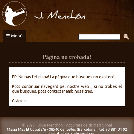
Activitats
de
tir
tradicional
☰ Menú
Pàgina no trobada!
EP! No has fet diana! La pàgina que busques no existeix!
Pots continuar navegant pel nostre web i, si no trobes el
que busques, pots contactar amb nosaltres.
Gràcies!!
© 2026 - José Menchón - Activitats de tir tradicional
Masia Mas El Cogul s/n · 08540 Centelles (Barcelona) · tel. 93 881 31 92
www.activitatsdetirtradicional.com
·