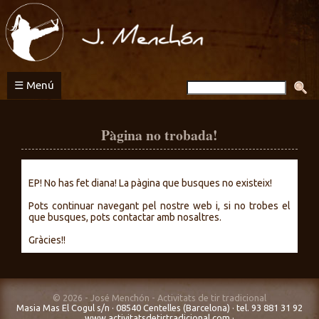
Activitats
de
tir
tradicional
☰ Menú
Pàgina no trobada!
EP! No has fet diana! La pàgina que busques no existeix!
Pots continuar navegant pel nostre web i, si no trobes el
que busques, pots contactar amb nosaltres.
Gràcies!!
© 2026 - José Menchón - Activitats de tir tradicional
Masia Mas El Cogul s/n · 08540 Centelles (Barcelona) · tel. 93 881 31 92
www.activitatsdetirtradicional.com
·