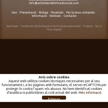
info@activitatsdetirtradicional.com
Inici
-
Presentació
-
Botiga
-
Novetats
-
Fes la teva comanda
-
Informació
-
Notícies
-
Contacte
-
-
-
Avís legal
Condicions de tractament de les dades personals
Cookies
by La
Fleca digital
Avís sobre cookies
Aquest web utilitza cookies tècniques necessàries per al seu
funcionament i, a les pàgines amb formularis, el servei reCAPTCHA per
protegir-lo contra l'spam i els abusos. No hem identificat cookies
d'analítica ni publicitàries al codi actual del web.
Més informació
Entesos