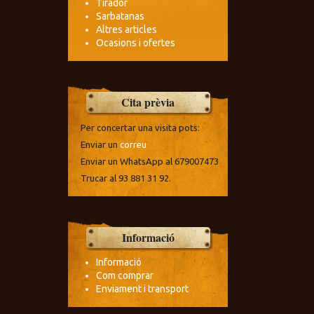
Tirador
Sarbatanas
Altres articles
Ocasions i ofertes
Cita prèvia
Per concertar una visita pots:
Enviar un
correu
Enviar un WhatsApp al 679007473
Trucar al 93 881 31 92.
Informació
Informació
Com comprar
Enviament i transport