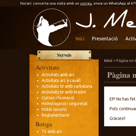
Horari: concerta una visita amb un
correu
, envia un WhatsApp al 67
Activitats
de
tir
tradicional
Inici
Presentació
Activ
Serveis
Inici
> Pàgina no 
Activitats
Pàgina 
Activitats amb arc
Activitats arc a cavall
Activitats tir amb sarbatana
Activitats tir amb tirador
Cursos i formació
EP! No has fet
Homologació i seguretat
Pots continua
Instal-lacions
Reglamentació
Gràcies!!
Botiga
Tir amb arc