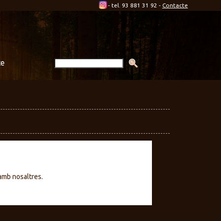
-
tel. 93 881 31 92
-
Contacte
te
amb nosaltres.