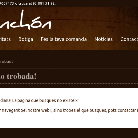
9007473 o truca al 93 881 31 92.
itats
Botiga
Fes la teva comanda
Notícies
Contac
trobada!
no trobada!
 diana! La pàgina que busques no existeix!
r navegant pel nostre web i, si no trobes el que busques, pots contactar 