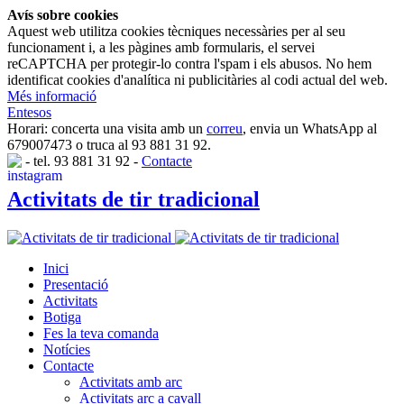
Avís sobre cookies
Aquest web utilitza cookies tècniques necessàries per al seu
funcionament i, a les pàgines amb formularis, el servei
reCAPTCHA per protegir-lo contra l'spam i els abusos. No hem
identificat cookies d'analítica ni publicitàries al codi actual del web.
Més informació
Entesos
Horari: concerta una visita amb un
correu
, envia un WhatsApp al
679007473 o truca al 93 881 31 92.
-
tel. 93 881 31 92
-
Contacte
Activitats de tir tradicional
Inici
Presentació
Activitats
Botiga
Fes la teva comanda
Notícies
Contacte
Activitats amb arc
Activitats arc a cavall