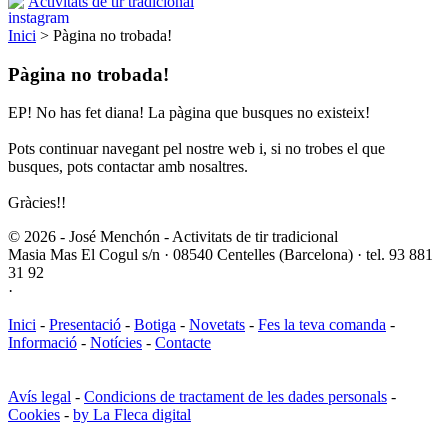
Activitats de tir tradicional
Inici
> Pàgina no trobada!
Pàgina no trobada!
EP! No has fet diana! La pàgina que busques no existeix!
Pots continuar navegant pel nostre web i, si no trobes el que
busques, pots contactar amb nosaltres.
Gràcies!!
© 2026 - José Menchón - Activitats de tir tradicional
Masia Mas El Cogul s/n · 08540 Centelles (Barcelona) · tel. 93 881
31 92
·
Inici
-
Presentació
-
Botiga
-
Novetats
-
Fes la teva comanda
-
Informació
-
Notícies
-
Contacte
Avís legal
-
Condicions de tractament de les dades personals
-
Cookies
-
by La Fleca digital