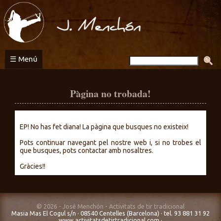
Activitats
de
tir
tradicional
☰ Menú
Pàgina no trobada!
EP! No has fet diana! La pàgina que busques no existeix!
Pots continuar navegant pel nostre web i, si no trobes el
que busques, pots contactar amb nosaltres.
Gràcies!!
© 2026 - José Menchón - Activitats de tir tradicional
Masia Mas El Cogul s/n · 08540 Centelles (Barcelona) · tel. 93 881 31 92
www.activitatsdetirtradicional.com
·