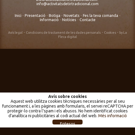
info@activitatsdetirtradicional.com
Inici
-
Presentació
-
Botiga
-
Novetats
-
Fes la teva comanda
-
Informació
-
Notícies
-
Contacte
-
-
-
Avís legal
Condicions de tractament de les dades personals
Cookies
by La
Fleca digital
Avís sobre cookies
Aquest web utilitza cookies tècniques necessàries per al seu
funcionament i, a les pàgines amb formularis, el servei reCAPTCHA per
protegir-lo contra l'spam i els abusos. No hem identificat cookies
d'analítica ni publicitàries al codi actual del web.
Més informació
Entesos