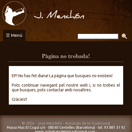
Activitats
de
tir
tradicional
☰ Menú
Pàgina no trobada!
EP! No has fet diana! La pàgina que busques no existeix!
Pots continuar navegant pel nostre web i, si no trobes el
que busques, pots contactar amb nosaltres.
Gràcies!!
© 2026 - José Menchón - Activitats de tir tradicional
Masia Mas El Cogul s/n · 08540 Centelles (Barcelona) · tel. 93 881 31 92
www.activitatsdetirtradicional.com
·