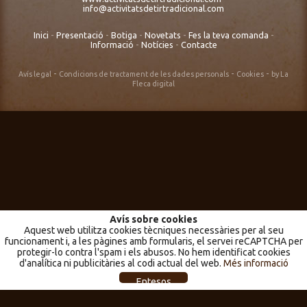
info@activitatsdetirtradicional.com
Inici
-
Presentació
-
Botiga
-
Novetats
-
Fes la teva comanda
-
Informació
-
Notícies
-
Contacte
-
-
-
Avís legal
Condicions de tractament de les dades personals
Cookies
by La
Fleca digital
Avís sobre cookies
Aquest web utilitza cookies tècniques necessàries per al seu
funcionament i, a les pàgines amb formularis, el servei reCAPTCHA per
protegir-lo contra l'spam i els abusos. No hem identificat cookies
d'analítica ni publicitàries al codi actual del web.
Més informació
Entesos