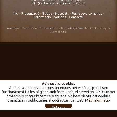
info@activitatsdetirtradicional.com
Inici
-
Presentació
-
Botiga
-
Novetats
-
Fes la teva comanda
-
Informació
-
Notícies
-
Contacte
-
-
-
Avís legal
Condicions de tractament de les dades personals
Cookies
by La
Fleca digital
Avís sobre cookies
Aquest web utilitza cookies tècniques necessàries per al seu
funcionament i, a les pàgines amb formularis, el servei reCAPTCHA per
protegir-lo contra l'spam i els abusos. No hem identificat cookies
d'analítica ni publicitàries al codi actual del web.
Més informació
Entesos