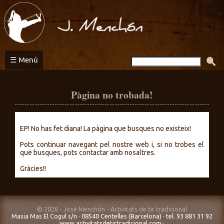
Activitats
de
tir
tradicional
☰ Menú
Pàgina no trobada!
EP! No has fet diana! La pàgina que busques no existeix!
Pots continuar navegant pel nostre web i, si no trobes el
que busques, pots contactar amb nosaltres.
Gràcies!!
© 2026 - José Menchón - Activitats de tir tradicional
Masia Mas El Cogul s/n · 08540 Centelles (Barcelona) · tel. 93 881 31 92
www.activitatsdetirtradicional.com
·