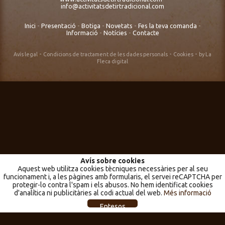
info@activitatsdetirtradicional.com
Inici
-
Presentació
-
Botiga
-
Novetats
-
Fes la teva comanda
-
Informació
-
Notícies
-
Contacte
-
-
-
Avís legal
Condicions de tractament de les dades personals
Cookies
by La
Fleca digital
Avís sobre cookies
Aquest web utilitza cookies tècniques necessàries per al seu
funcionament i, a les pàgines amb formularis, el servei reCAPTCHA per
protegir-lo contra l'spam i els abusos. No hem identificat cookies
d'analítica ni publicitàries al codi actual del web.
Més informació
Entesos