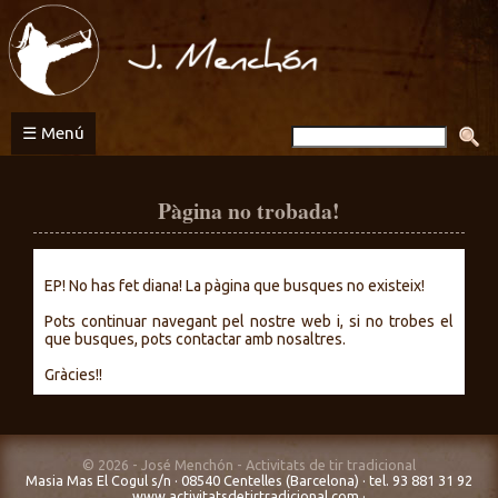
Activitats
de
tir
tradicional
☰ Menú
Pàgina no trobada!
EP! No has fet diana! La pàgina que busques no existeix!
Pots continuar navegant pel nostre web i, si no trobes el
que busques, pots contactar amb nosaltres.
Gràcies!!
© 2026 - José Menchón - Activitats de tir tradicional
Masia Mas El Cogul s/n · 08540 Centelles (Barcelona) · tel. 93 881 31 92
www.activitatsdetirtradicional.com
·