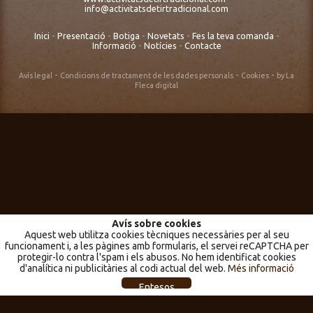
info@activitatsdetirtradicional.com
Inici
-
Presentació
-
Botiga
-
Novetats
-
Fes la teva comanda
-
Informació
-
Notícies
-
Contacte
-
-
-
Avís legal
Condicions de tractament de les dades personals
Cookies
by La
Fleca digital
Avís sobre cookies
Aquest web utilitza cookies tècniques necessàries per al seu
funcionament i, a les pàgines amb formularis, el servei reCAPTCHA per
protegir-lo contra l'spam i els abusos. No hem identificat cookies
d'analítica ni publicitàries al codi actual del web.
Més informació
Entesos