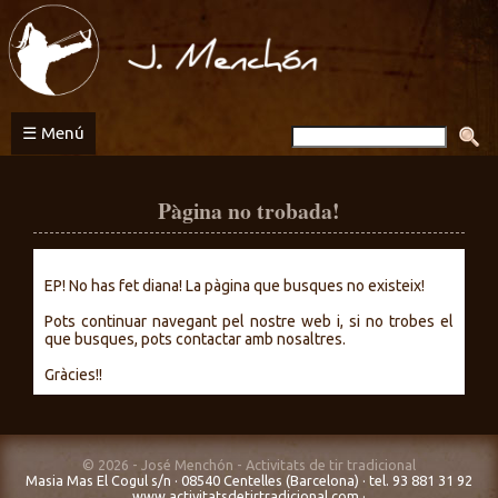
Activitats
de
tir
tradicional
☰ Menú
Pàgina no trobada!
EP! No has fet diana! La pàgina que busques no existeix!
Pots continuar navegant pel nostre web i, si no trobes el
que busques, pots contactar amb nosaltres.
Gràcies!!
© 2026 - José Menchón - Activitats de tir tradicional
Masia Mas El Cogul s/n · 08540 Centelles (Barcelona) · tel. 93 881 31 92
www.activitatsdetirtradicional.com
·