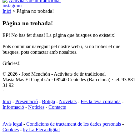
Activitats de tir tradicional
Inici
> Pàgina no trobada!
Pàgina no trobada!
EP! No has fet diana! La pàgina que busques no existeix!
Pots continuar navegant pel nostre web i, si no trobes el que
busques, pots contactar amb nosaltres.
Gràcies!!
© 2026 - José Menchón - Activitats de tir tradicional
Masia Mas El Cogul s/n · 08540 Centelles (Barcelona) · tel. 93 881
31 92
·
Inici
-
Presentació
-
Botiga
-
Novetats
-
Fes la teva comanda
-
Informació
-
Notícies
-
Contacte
Avís legal
-
Condicions de tractament de les dades personals
-
Cookies
-
by La Fleca digital