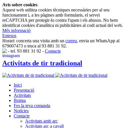
Avís sobre cookies
Aquest web utilitza cookies tècniques necessàries per al seu
funcionament i, a les pàgines amb formularis, el servei
reCAPTCHA per protegir-lo contra l'spam i els abusos. No hem
identificat cookies d'analítica ni publicitàries al codi actual del web.
Més informació
Entesos
Horari: concerta una visita amb un
correu
, envia un WhatsApp al
679007473 o truca al 93 881 31 92.
-
tel. 93 881 31 92
-
Contacte
Activitats de tir tradicional
Inici
Presentació
Activitats
Botiga
Fes la teva comanda
Notícies
Contacte
Activitats amb arc
Activitats arc a cavall